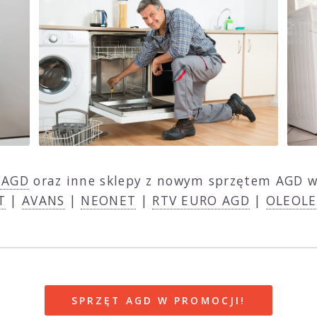
z AGD
oraz inne sklepy z nowym sprzętem AGD w
T
|
AVANS
|
NEONET
|
RTV EURO AGD
|
OLEOLE
SPRZĘT AGD W PROMOCJI!