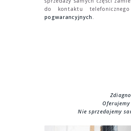
sprzedaży samych części zamie
do kontaktu telefoniczn
pogwarancyjnych
.
Zdiagno
Oferujemy
Nie sprzedajemy sam