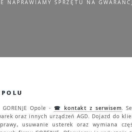
IE NAPRAWIAMY SPRZĘTU NA GWARANCJ
OPOLU
D GORENJE Opole -
☎ kontakt z serwisem
. S
arek oraz innych urządzeń AGD. Dojazd do klie
aprawy, usuwanie usterek oraz wymiana cz