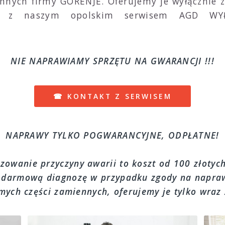
nnych firmy GORENJE. Oferujemy je wyłącznie 
ego z naszym opolskim serwisem AGD 
NIE NAPRAWIAMY SPRZĘTU NA GWARANCJI !!!
☎ KONTAKT Z SERWISEM
NAPRAWY TYLKO POGWARANCYJNE, ODPŁATNE!
zowanie przyczyny awarii to koszt od 100 złotyc
 darmową diagnozę w przypadku zgody na napraw
ych części zamiennych, oferujemy je tylko wraz