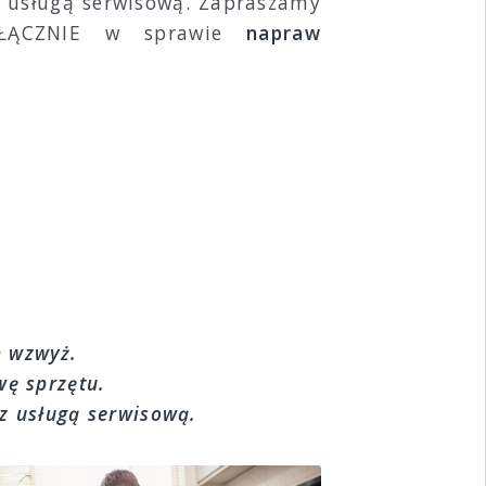
z usługą serwisową. Zapraszamy
WYŁĄCZNIE w sprawie
napraw
h wzwyż.
ę sprzętu.
 z usługą serwisową.