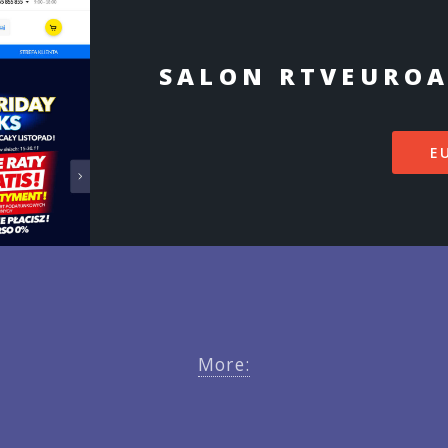
SALON RTVEURO
E
More: