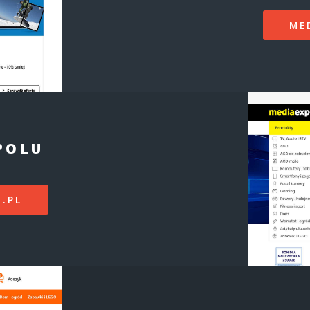
ME
POLU
.PL