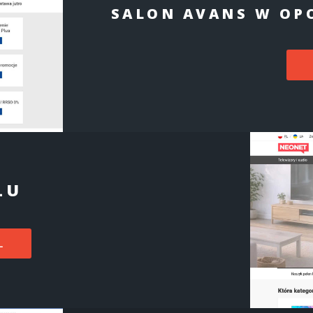
SALON AVANS W OP
LU
L